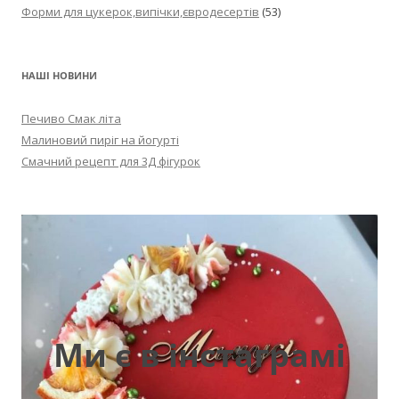
Форми для цукерок,випічки,євродесертів
(53)
НАШІ НОВИНИ
Печиво Смак літа
Малиновий пиріг на йогурті
Смачний рецепт для 3Д фігурок
Ми є в інстаграмі