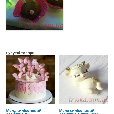
Супутні товари
Молд силіконовий
Молд силіконовий