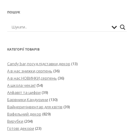
ПОШУК
КАТЕГОРІЇ ТОВАРІВ
Candy bar,посуд,підставки,декор
(13)
А в нас знижки,серпень
(36)
А в нас НОВИНКИ,серпень
(36)
А школа чекає!
(54)
Алфавіт та цифри
(39)
Барвники,Кандурини
(130)
Вайнери+інвентар для квітів
(39)
Вафельний декор
(829)
Вирубки
(204)
Готові декори
(23)