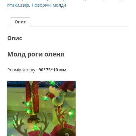
кількість
птахи,звірі
,
Новорічні молди
Опис
Опис
Молд роги оленя
Розмір молду :
90*75*10 мм