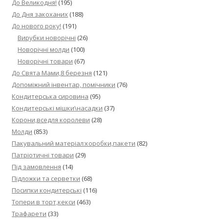
До Великодня!
(195)
До Дня закоханих
(188)
До нового року!
(191)
Вирубки новорічні
(26)
Новорічні молди
(100)
Новорічні товари
(67)
До Свята Мами,8 березня
(121)
Допоміжний інвентар, помічники
(76)
Кондитерська сировина
(95)
Кондитерські мішки\насадки
(37)
Корони,вседля королеви
(28)
Молди
(853)
Пакувальний матеріал:коробки,пакети
(82)
Патріотичні товари
(29)
Під замовлення
(14)
Підложки та серветки
(68)
Посипки кондитерські
(116)
Топери в торт,кекси
(463)
Трафарети
(33)