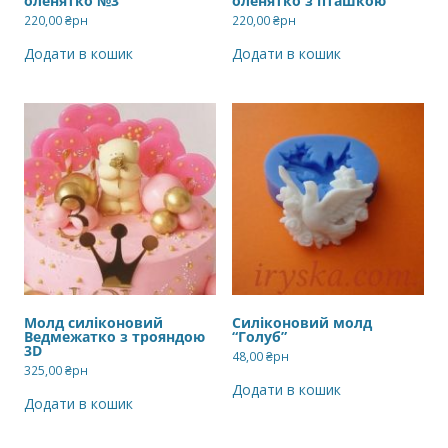
оленятко №3
оленятко з пташкою
220,00
₴рн
220,00
₴рн
Додати в кошик
Додати в кошик
Молд силіконовий
Силіконовий молд
Ведмежатко з трояндою
“Голуб”
3D
48,00
₴рн
325,00
₴рн
Додати в кошик
Додати в кошик