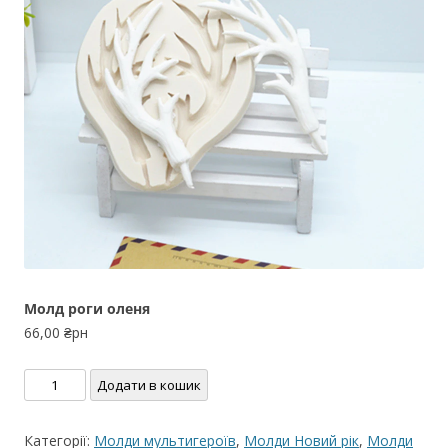
Молд роги оленя
66,00
₴рн
Молд
Додати в кошик
роги
оленя
Категорії:
Молди мультигероїв
,
Молди Новий рік
,
Молди