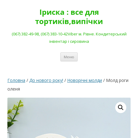
Перейти
до
Іриска : все для
вмісту
тортиків,випічки
(067) 382-49-98, (067) 383-10-42Viber м. Рівне. Кондитерський
інвентар і сировина
Меню
Головна
/
До нового року!
/
Новорічні молди
/ Молд роги
оленя