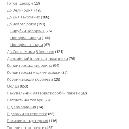
Готові декори
(23)
До Великодня!
(195)
До Дня закоханих
(188)
До нового року!
(191)
Вирубки новорічні
(26)
Новорічні молди
(100)
Новорічні товари
(67)
До Свята Мами,8 березня
(121)
Допоміжний інвентар, помічники
(76)
Кондитерська сировина
(94)
Кондитерські мішки\насадки
(37)
Корони,вседля королеви
(28)
Молди
(853)
Пакувальний матеріал:коробки,пакети
(82)
Патріотичні товари
(29)
Під замовлення
(14)
Підложки та серветки
(68)
Посипки кондитерські
(116)
Топери в торт,кекси
(463)