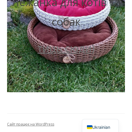
Лежанка для котів та
собак
тиць сюди)
Сайт працює на WordPress
Ukrainian