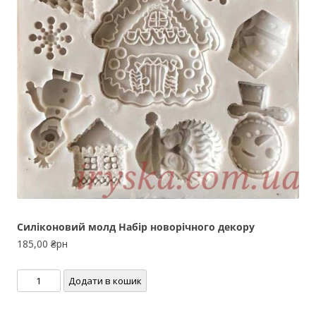
Силіконовий молд Набір новорічного декору
185,00
₴рн
Силіконовий
Додати в кошик
молд
Набір