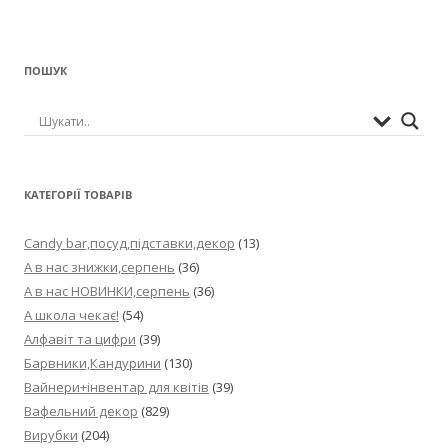
ПОШУК
КАТЕГОРІЇ ТОВАРІВ
Candy bar,посуд,підставки,декор
(13)
А в нас знижки,серпень
(36)
А в нас НОВИНКИ,серпень
(36)
А школа чекає!
(54)
Алфавіт та цифри
(39)
Барвники,Кандурини
(130)
Вайнери+інвентар для квітів
(39)
Вафельний декор
(829)
Вирубки
(204)