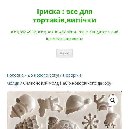
Перейти
до
Іриска : все для
вмісту
тортиків,випічки
(067) 382-49-98, (067) 383-10-42Viber м. Рівне. Кондитерський
інвентар і сировина
Меню
Головна
/
До нового року!
/
Новорічні
молди
/ Силіконовий молд Набір новорічного декору