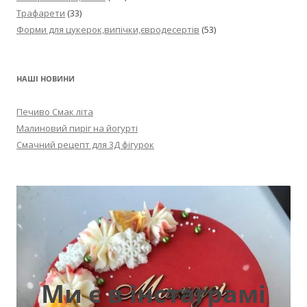
Трафарети
(33)
Форми для цукерок,випічки,євродесертів
(53)
НАШІ НОВИНИ
Печиво Смак літа
Малиновий пиріг на йогурті
Смачний рецепт для 3Д фігурок
Ми є в інстаграмі