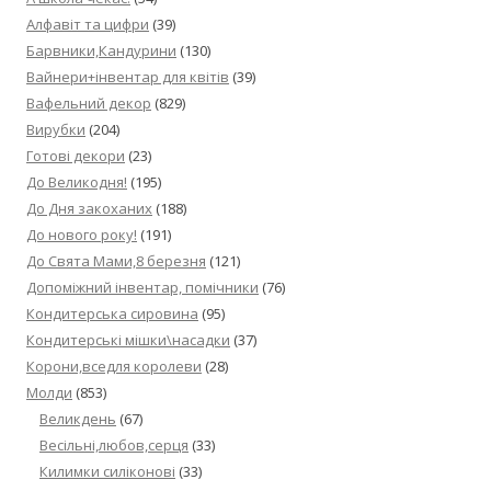
Алфавіт та цифри
(39)
Барвники,Кандурини
(130)
Вайнери+інвентар для квітів
(39)
Вафельний декор
(829)
Вирубки
(204)
Готові декори
(23)
До Великодня!
(195)
До Дня закоханих
(188)
До нового року!
(191)
До Свята Мами,8 березня
(121)
Допоміжний інвентар, помічники
(76)
Кондитерська сировина
(95)
Кондитерські мішки\насадки
(37)
Корони,вседля королеви
(28)
Молди
(853)
Великдень
(67)
Весільні,любов,серця
(33)
Килимки силіконові
(33)