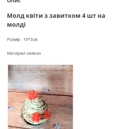
Опис
кількість
Молд квіти з завитком 4 шт на
молді
Розмір :
10*3см
Матеріал силікон