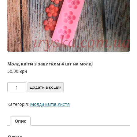
Молд квіти з завитком 4 шт на молді
50,00
₴рн
Молд
Додати в кошик
квіти
з
Категорія:
Молди квітів,листя
завитком
4
Опис
шт
на
молді