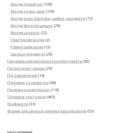
Молди Новий рік
(109)
Молди птахи,звірі
(134)
Молди різні: бантики, цифри, предмети
(73)
Молди фруктів,шишок
(29)
Молди цукерок
(32)
Пластикові молди
(2)
Рамки силіконові
(12)
Шкількі предмети
(20)
Пакувальний матеріал:коробки,пакети
(82)
Патріотичні товари
(29)
Під замовлення
(14)
Підложки та серветки
(68)
Посипки кондитерські
(116)
Топери в торт,кекси
(463)
Трафарети
(33)
Форми для цукерок,випічки,євродесертів
(53)
НАШІ НОВИНИ