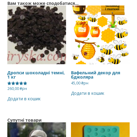
Вам також може сподобатися…
Дропси шоколадні темні,
Вафельний декор для
1 кг
бджоляра
45,00
₴рн
260,00
₴рн
Оцінено в
Додати в кошик
5.00
з 5
Додати в кошик
Супутні товари