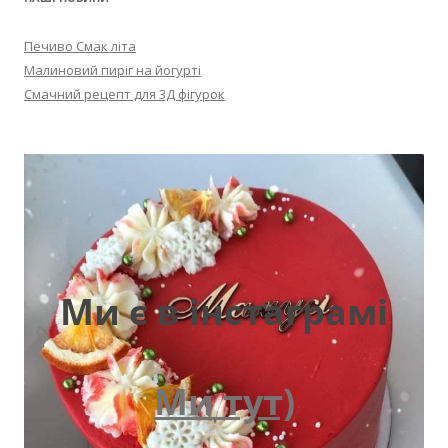
Печиво Смак літа
Малиновий пиріг на йогурті
Смачний рецепт для 3Д фігурок
Ми є в інстаграмі
Ми тут)