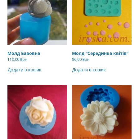
Молд Бавовна
Молд “Серединка квітів”
110,00
₴рн
86,00
₴рн
Додати в кошик
Додати в кошик