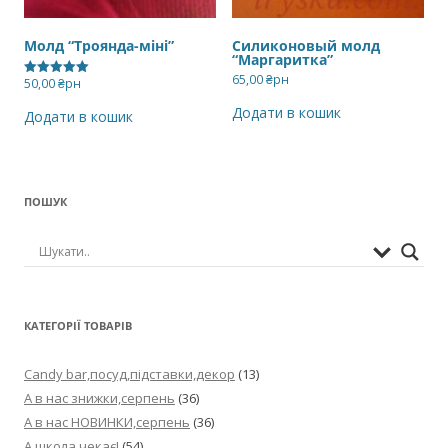
Молд “Троянда-міні”
Силиконовый молд
“Маргаритка”
65,00
₴рн
50,00
₴рн
Оцінено в
5.00
з 5
Додати в кошик
Додати в кошик
ПОШУК
КАТЕГОРІЇ ТОВАРІВ
Candy bar,посуд,підставки,декор
(13)
А в нас знижки,серпень
(36)
А в нас НОВИНКИ,серпень
(36)
А школа чекає!
(54)