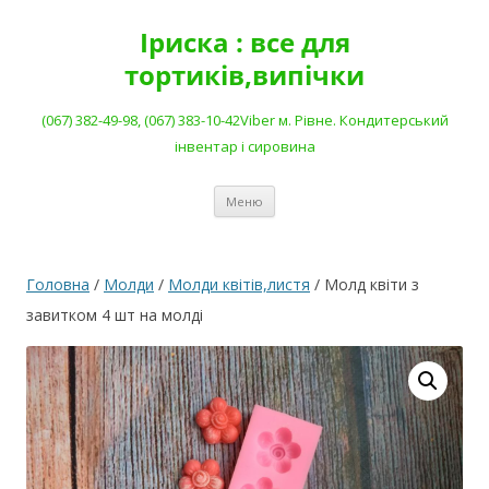
Перейти
до
Іриска : все для
вмісту
тортиків,випічки
(067) 382-49-98, (067) 383-10-42Viber м. Рівне. Кондитерський
інвентар і сировина
Меню
Головна
/
Молди
/
Молди квітів,листя
/ Молд квіти з
завитком 4 шт на молді