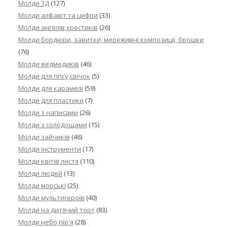
Молди 3Д
(127)
Молди алфавіт та цифри
(33)
Молди ангелів,хрестиків
(26)
Молди бордюри, завитки, мереживні композиції, брошки
(76)
Молди ведмедиків
(46)
Молди для гіпсу,свічок
(5)
Молди для карамелі
(59)
Молди для пластики
(7)
Молди з написами
(26)
Молди з солодощами
(15)
Молди зайчиків
(46)
Молди інструменти
(17)
Молди квітів,листя
(110)
Молди людей
(13)
Молди морські
(25)
Молди мультигероїв
(40)
Молди на дитячий торт
(83)
Молди небо,пір'я
(28)