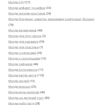
Молди 3Д
(127)
Молди алфавіт та цифри
(33)
Молди ангелів,хрестиків
(26)
Молди бордюри, завитки, мереживні композиції, брошки
(76)
Молди ведмедиків
(46)
Молди для гіпсу,свічок
(5)
Молди для карамелі
(59)
Молди для пластики
(7)
Молди з написами
(26)
Молди з солодощами
(15)
Молди зайчиків
(46)
Молди інструменти
(17)
Молди квітів,листя
(110)
Молди людей
(13)
Молди морські
(25)
Молди мультигероїв
(40)
Молди на дитячий торт
(83)
Молди небо,пір'я
(28)