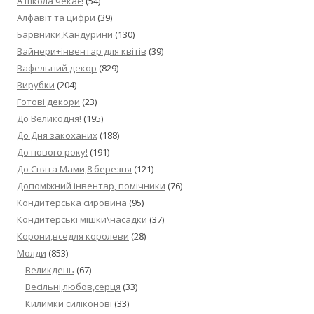
А школа чекає!
(54)
Алфавіт та цифри
(39)
Барвники,Кандурини
(130)
Вайнери+інвентар для квітів
(39)
Вафельний декор
(829)
Вирубки
(204)
Готові декори
(23)
До Великодня!
(195)
До Дня закоханих
(188)
До нового року!
(191)
До Свята Мами,8 березня
(121)
Допоміжний інвентар, помічники
(76)
Кондитерська сировина
(95)
Кондитерські мішки\насадки
(37)
Корони,вседля королеви
(28)
Молди
(853)
Великдень
(67)
Весільні,любов,серця
(33)
Килимки силіконові
(33)