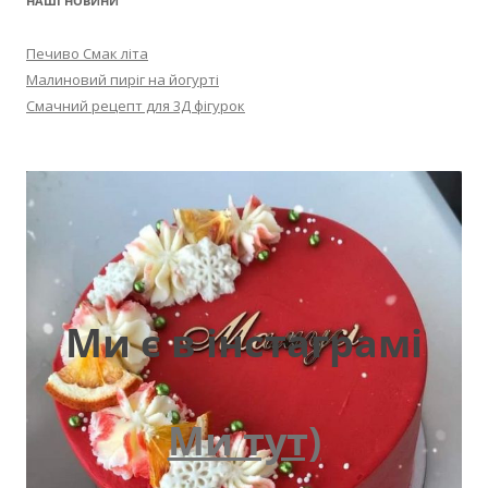
НАШІ НОВИНИ
Печиво Смак літа
Малиновий пиріг на йогурті
Смачний рецепт для 3Д фігурок
Ми є в інстаграмі
Ми тут)