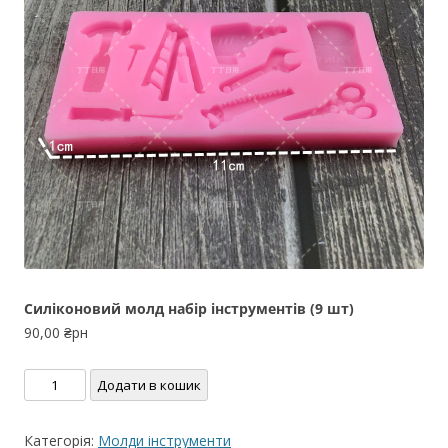
Силіконовий молд набір інструментів (9 шт)
90,00
₴рн
Силіконовий
Додати в кошик
молд
набір
Категорія:
Молди інструменти