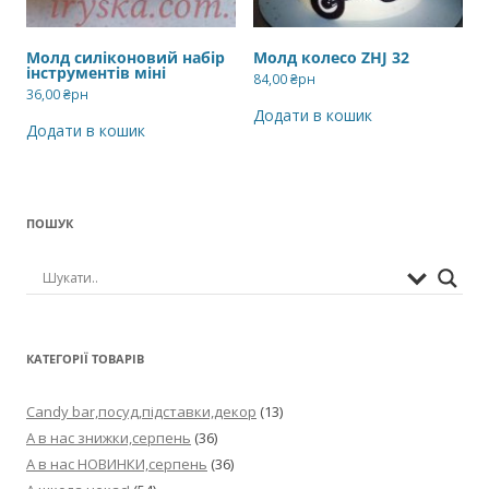
Молд силіконовий набір
Молд колесо ZHJ 32
інструментів міні
84,00
₴рн
36,00
₴рн
Додати в кошик
Додати в кошик
ПОШУК
КАТЕГОРІЇ ТОВАРІВ
Candy bar,посуд,підставки,декор
(13)
А в нас знижки,серпень
(36)
А в нас НОВИНКИ,серпень
(36)