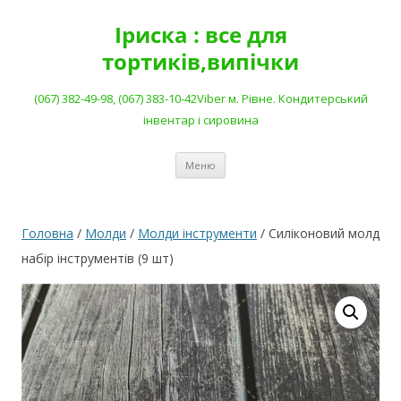
Перейти
до
Іриска : все для
вмісту
тортиків,випічки
(067) 382-49-98, (067) 383-10-42Viber м. Рівне. Кондитерський
інвентар і сировина
Меню
Головна
/
Молди
/
Молди інструменти
/ Силіконовий молд
набір інструментів (9 шт)