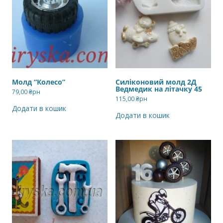
Молд “Колесо”
Силіконовий молд 2Д
Ведмедик на літачку 45
79,00
₴рн
115,00
₴рн
Додати в кошик
Додати в кошик