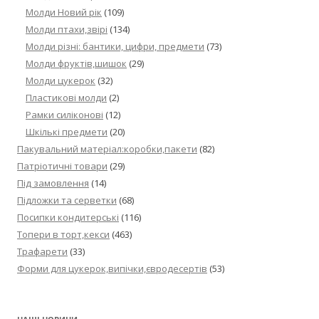
Молди Новий рік
(109)
Молди птахи,звірі
(134)
Молди різні: бантики, цифри, предмети
(73)
Молди фруктів,шишок
(29)
Молди цукерок
(32)
Пластикові молди
(2)
Рамки силіконові
(12)
Шкількі предмети
(20)
Пакувальний матеріал:коробки,пакети
(82)
Патріотичні товари
(29)
Під замовлення
(14)
Підложки та серветки
(68)
Посипки кондитерські
(116)
Топери в торт,кекси
(463)
Трафарети
(33)
Форми для цукерок,випічки,євродесертів
(53)