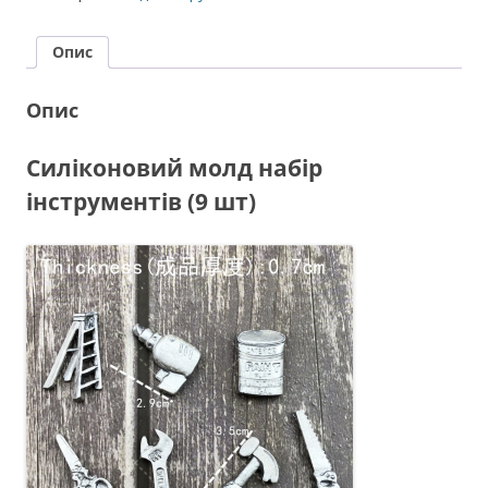
інструментів
(9
Опис
шт)
кількість
Опис
Силіконовий молд набір
інструментів (9 шт)