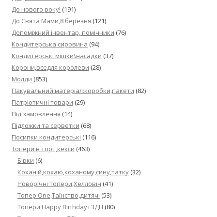
До нового року!
(191)
До Свята Мами,8 березня
(121)
Допоміжний інвентар, помічники
(76)
Кондитерська сировина
(94)
Кондитерські мішки\насадки
(37)
Корони,вседля королеви
(28)
Молди
(853)
Пакувальний матеріал:коробки,пакети
(82)
Патріотичні товари
(29)
Під замовлення
(14)
Підложки та серветки
(68)
Посипки кондитерські
(116)
Топери в торт,кекси
(463)
Бірки
(6)
Коханій,кохаю,коханому,сину,татку
(32)
Новорічні топери,Хелловін
(41)
Топер One,Таїнство,дитячі
(53)
Топери Happy Birthday+ЗДН
(80)