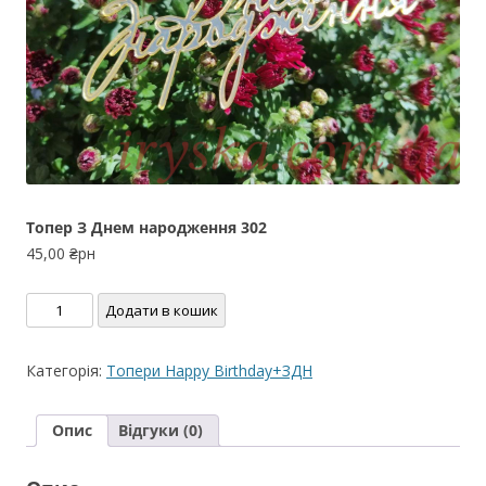
Топер З Днем народження 302
45,00
₴рн
Топер
Додати в кошик
З
Днем
Категорія:
Топери Happy Birthday+ЗДН
народження
302
Опис
Відгуки (0)
кількість