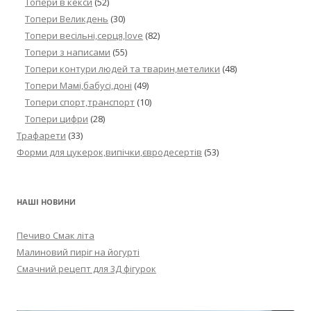
Топери в кекси
(52)
Топери Великдень
(30)
Топери весільні,серця,love
(82)
Топери з написами
(55)
Топери контури людей та тварин,метелики
(48)
Топери Мамі,бабусі,доні
(49)
Топери спорт,транспорт
(10)
Топери цифри
(28)
Трафарети
(33)
Форми для цукерок,випічки,євродесертів
(53)
НАШІ НОВИНИ
Печиво Смак літа
Малиновий пиріг на йогурті
Смачний рецепт для 3Д фігурок