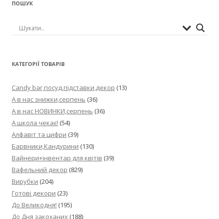
ПОШУК
КАТЕГОРІЇ ТОВАРІВ
Candy bar,посуд,підставки,декор
(13)
А в нас знижки,серпень
(36)
А в нас НОВИНКИ,серпень
(36)
А школа чекає!
(54)
Алфавіт та цифри
(39)
Барвники,Кандурини
(130)
Вайнери+інвентар для квітів
(39)
Вафельний декор
(829)
Вирубки
(204)
Готові декори
(23)
До Великодня!
(195)
До Дня закоханих
(188)