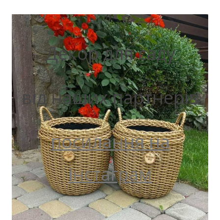
Декор для саду
від наших партнерів
посилання на
інстаграм