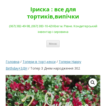
Перейти
до
Іриска : все для
вмісту
тортиків,випічки
(067) 382-49-98, (067) 383-10-42Viber м. Рівне. Кондитерський
інвентар і сировина
Меню
Головна
/
Топери в торт,кекси
/
Топери Happy
Birthday+ЗДН
/ Топер З Днем народження 302