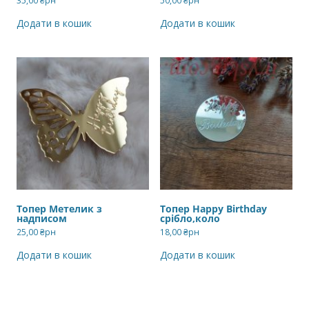
35,00
₴рн
50,00
₴рн
Додати в кошик
Додати в кошик
Топер Метелик з
Топер Happy Birthday
надписом
срібло,коло
25,00
₴рн
18,00
₴рн
Додати в кошик
Додати в кошик