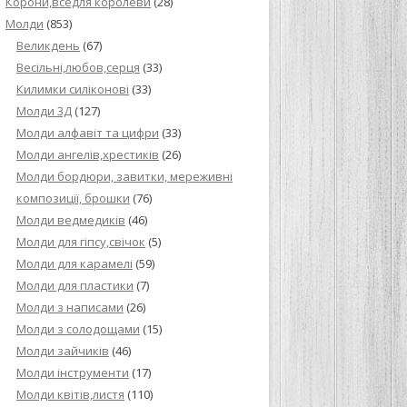
Корони,вседля королеви
(28)
Молди
(853)
Великдень
(67)
Весільні,любов,серця
(33)
Килимки силіконові
(33)
Молди 3Д
(127)
Молди алфавіт та цифри
(33)
Молди ангелів,хрестиків
(26)
Молди бордюри, завитки, мереживні
композиції, брошки
(76)
Молди ведмедиків
(46)
Молди для гіпсу,свічок
(5)
Молди для карамелі
(59)
Молди для пластики
(7)
Молди з написами
(26)
Молди з солодощами
(15)
Молди зайчиків
(46)
Молди інструменти
(17)
Молди квітів,листя
(110)