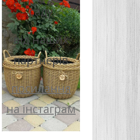
саду
від наших
партнерів
посилання
на інстаграм