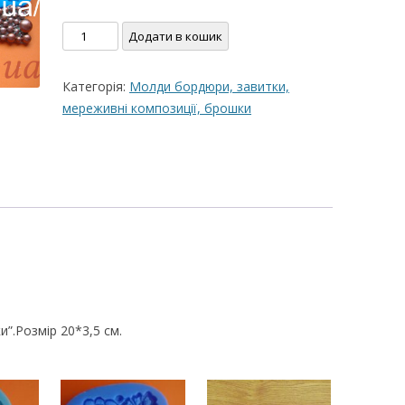
ВЕРШКОВО-СИРН
Силіконовий
Додати в кошик
ТОРТУ,РЕЦЕПТ 
молд
"Бордюр
РЕЦЕПТ МАСТИК
Категорія:
Молди бордюри, завитки,
бульбашки"
ПОКРИТТЯ ТОРТІ
мереживні композиції, брошки
кількість
ЖЕЛАТИНУ
РЕЦЕПТ ЛИМОНН
МАКОМ
МАСТИКА МЕДО
МИГДАЛЬНЕ ПЕ
“ЗГУЩЕНОГО МО
НЕ БУВАЄ АБО 
”.Розмір 20*3,5 см.
ДЕСЕРТ АРГЕНТИ
РЕЦЕПТ ДЛЯ ШО
ПОТЬОКІВ