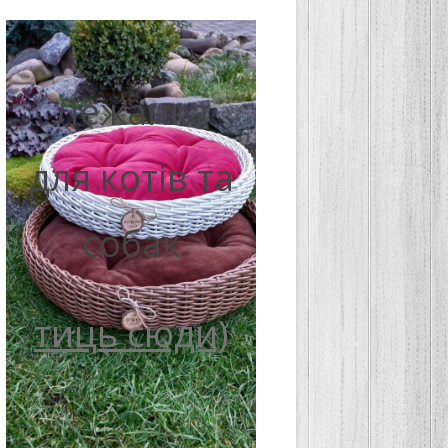
Лежанка
для котів та
собак
тиць сюди)