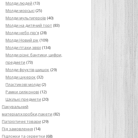
Молди людей
(13)
Молди морські
(25)
Молди мультигероїв
(40)
Молди на дитячий торт
(83)
Молди небо,пір'я
(28)
Молди Новий рік
(109)
Молди птахи,звірі
(134)
Молди різні: бантики, цифри,
предмети
(73)
Молди фруктів,шишок
(29)
Молди цукерок
(32)
Пластикові молди
(2)
Рамки силіконові
(12)
Шкількі предмети
(20)
Пакувальний
матеріал:коробки,пакети
(82)
Патріотичні товари
(29)
Під замовлення
(14)
Підложки та серветки
(68)