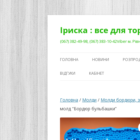
Перейти
до
вмісту
Іриска : все для т
(067) 382-49-98, (067) 383-10-42Viber м. 
ГОЛОВНА
НОВИНИ
РОЗПРО
ВІДГУКИ
КАБІНЕТ
Головна
/
Молди
/
Молди бордюри, з
молд “Бордюр бульбашки”