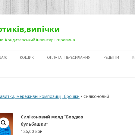
ортиків,випічки
Рівне. Кондитерський інвентар і сировина
ДАЖ
КОШИК
ОПЛАТА І ПЕРЕСИЛАННЯ
РЕЦЕПТИ
К
ЯК ЗРОБИТИ ГА
НА ДЕСЕРТАХ
СЕКРЕТИ ПРИГОТ
авитки, мереживні композиції, брошки
/ Силіконовий
АБО ЯК ПОЛЕГШ
ПРОЦЕС)
Силіконовий молд “Бордюр
ПЕРШІ КРОКИ В
бульбашки”
КОНДИТЕРСЬКОМ
126,00
₴рн
З ЧОГО ПОЧАТИ