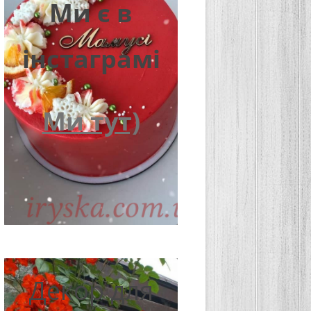
Ми є в
інстаграмі
Ми тут)
Декор для