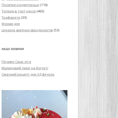
Посипки кондитерські
(116)
Топери в торт,кекси
(463)
Трафарети
(33)
Форми для
цукерок,випічки,євродесертів
(53)
НАШІ НОВИНИ
Печиво Смак літа
Малиновий пиріг на йогурті
Смачний рецепт для 3Д фігурок