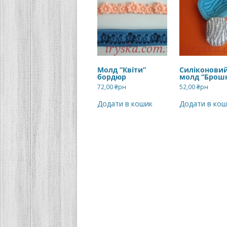
Молд “Квіти”
Силіконови
бордюр
молд “Брошк
72,00
₴рн
52,00
₴рн
Додати в кошик
Додати в кош