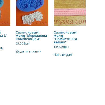
й
Силіконовий
Силіконовий
а 3”
молд “Мережевна
молд
композиція 4”
“Намистинки
великі”
65,00
₴рн
135,00
₴рн
ик
Додати в кошик
Читати далі