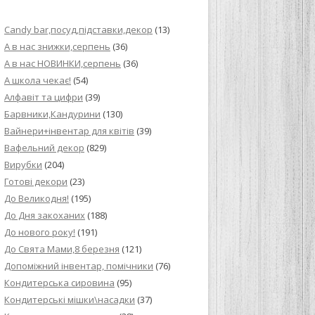
ИЙ КРЕМ ДЛЯ
Candy bar,посуд,підставки,декор
(13)
ПРИГОТУВАННЯ
А в нас знижки,серпень
(36)
А в нас НОВИНКИ,серпень
(36)
И ДЛЯ
А школа чекає!
(54)
В НА ОСНОВІ
Алфавіт та цифри
(39)
Барвники,Кандурини
(130)
ОГО ПИРОГА З
Вайнери+інвентар для квітів
(39)
Вафельний декор
(829)
Вирубки
(204)
ВА
Готові декори
(23)
До Великодня!
(195)
ЧИВКО
До Дня закоханих
(188)
ЛОКА БАГАТО
До нового року!
(191)
УЛЮБЛЕНИЙ
До Свята Мами,8 березня
(121)
НЦІВ”
Допоміжний інвентар, помічники
(76)
Кондитерська сировина
(95)
КОЛАДНИХ
Кондитерські мішки\насадки
(37)