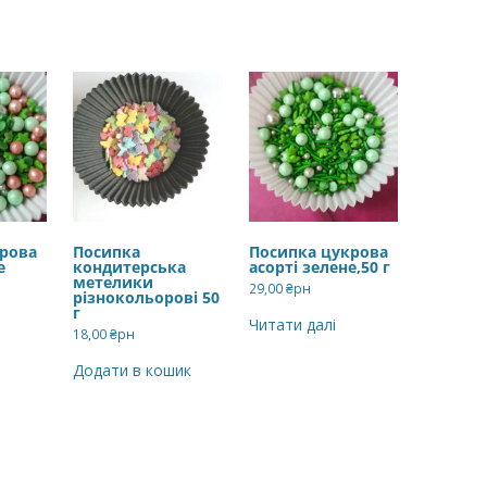
рова
Посипка
Посипка цукрова
е
кондитерська
асорті зелене,50 г
метелики
29,00
₴рн
різнокольорові 50
г
Читати далі
18,00
₴рн
Додати в кошик