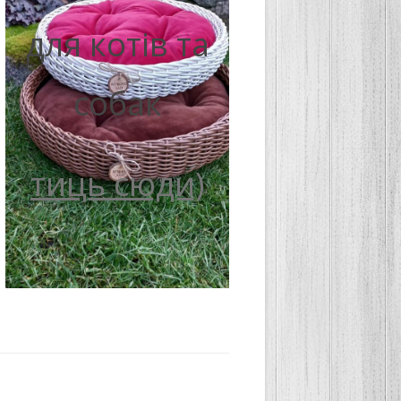
для котів та
собак
тиць сюди)