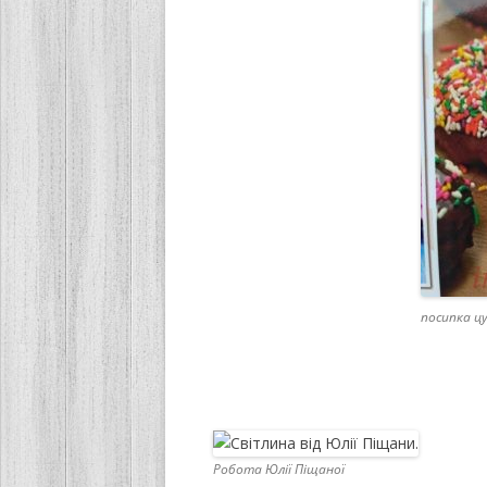
посипка ц
Робота Юлії Піщаної