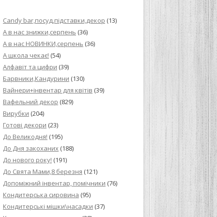
ИЙ КРЕМ ДЛЯ
Candy bar,посуд,підставки,декор
(13)
ПРИГОТУВАННЯ
А в нас знижки,серпень
(36)
А в нас НОВИНКИ,серпень
(36)
И ДЛЯ
А школа чекає!
(54)
В НА ОСНОВІ
Алфавіт та цифри
(39)
Барвники,Кандурини
(130)
ОГО ПИРОГА З
Вайнери+інвентар для квітів
(39)
Вафельний декор
(829)
Вирубки
(204)
ВА
Готові декори
(23)
До Великодня!
(195)
ЧИВКО
До Дня закоханих
(188)
ЛОКА БАГАТО
До нового року!
(191)
УЛЮБЛЕНИЙ
До Свята Мами,8 березня
(121)
НЦІВ”
Допоміжний інвентар, помічники
(76)
Кондитерська сировина
(95)
КОЛАДНИХ
Кондитерські мішки\насадки
(37)