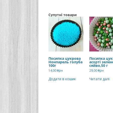
Супутні товари
Посипка цукрова
Посипка цук
Нонпарель голуба
асорті зелен
100г
сяйво,50 г
14,00
₴рн
29,00
₴рн
Додати в кошик
Читати далі