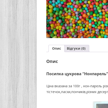
Опис
Відгуки (0)
Опис
Посипка цукрова “Нонпарель”
Ціна вказана за 100г , нон-парель р
тістечок,пасхи,пончиків,різних десерт