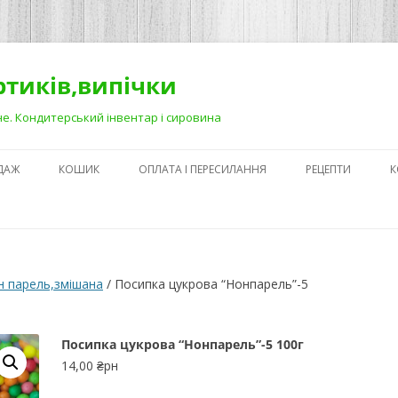
ортиків,випічки
Рівне. Кондитерський інвентар і сировина
ДАЖ
КОШИК
ОПЛАТА І ПЕРЕСИЛАННЯ
РЕЦЕПТИ
К
ЯК ЗРОБИТИ ГА
НА ДЕСЕРТАХ
СЕКРЕТИ ПРИГОТ
н парель,змішана
/ Посипка цукрова “Нонпарель”-5
АБО ЯК ПОЛЕГШ
ПРОЦЕС)
Посипка цукрова “Нонпарель”-5 100г
ПЕРШІ КРОКИ В
14,00
₴рн
КОНДИТЕРСЬКОМ
З ЧОГО ПОЧАТИ