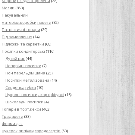
Корони,вседля королеви
(28)
Молди
(853)
Пакувальний
матеріал:коробки,пакети
(82)
Патріотичні товари
(29)
Під замовлення
(14)
Підложки та серветки
(68)
Посипки кондитерські
(116)
Дутий рис
(44)
Новорічні посипки
(7)
Нон парель,змішана
(25)
Посипки металізована
(14)
Сердечка,губки
(10)
Цукрові посипки,асорті,фігурні
(16)
Шоколадні посипки
(4)
Топери в торт,кекси
(463)
Трафарети
(33)
Форми для
цукерок,випічки,євродесертів
(53)