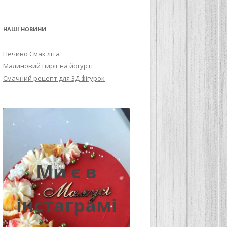
НАШІ НОВИНИ
Печиво Смак літа
Малиновий пиріг на йогурті
Смачний рецепт для 3Д фігурок
Ми є в
інстаграмі