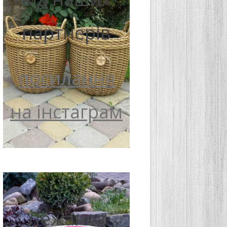
партнерів
посилання
на інстаграм
Лежанка