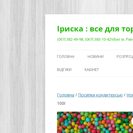
Перейти
до
вмісту
Іриска : все для т
(067) 382-49-98, (067) 383-10-42Viber м. 
ГОЛОВНА
НОВИНИ
РОЗПРО
ВІДГУКИ
КАБІНЕТ
Головна
/
Посипки кондитерські
/
Но
100г