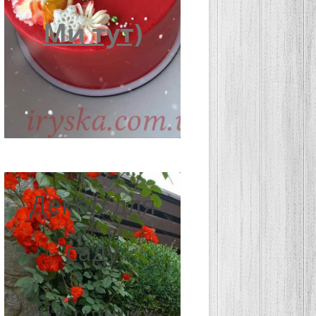
Ми тут)
Декор для
саду
від наших