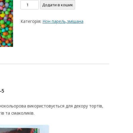
Посипка
Додати в кошик
ВЕРШКОВО-СИРН
цукрова
ТОРТУ,РЕЦЕПТ 
"Нонпарель"-5
Категорія:
Нон парель,змішана
100г
РЕЦЕПТ МАСТИК
кількість
ПОКРИТТЯ ТОРТІ
ЖЕЛАТИНУ
РЕЦЕПТ ЛИМОНН
МАКОМ
МАСТИКА МЕДО
МИГДАЛЬНЕ ПЕ
-5
“ЗГУЩЕНОГО МО
НЕ БУВАЄ АБО 
ізнокольорова використовується для декору тортів,
ДЕСЕРТ АРГЕНТИ
ів та смаколиків.
РЕЦЕПТ ДЛЯ ШО
ПОТЬОКІВ