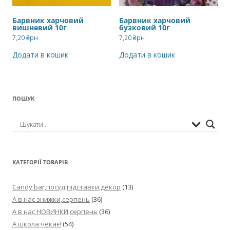
Барвник харчовий
Барвник харчовий
вишневий 10г
бузковий 10г
7,20
₴рн
7,20
₴рн
Додати в кошик
Додати в кошик
ПОШУК
КАТЕГОРІЇ ТОВАРІВ
Candy bar,посуд,підставки,декор
(13)
А в нас знижки,серпень
(36)
А в нас НОВИНКИ,серпень
(36)
А школа чекає!
(54)