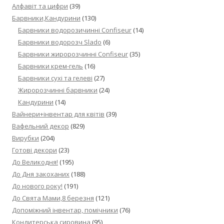
Алфавіт та цифри
(39)
Барвники,Кандурини
(130)
Барвники водорозичинні Confiseur
(14)
Барвники водорозч Slado
(6)
Барвники жиророзчинні Confiseur
(35)
Барвники крем-гель
(16)
Барвники сухі та гелеві
(27)
Жиророзчинні барвники
(24)
Кандурини
(14)
Вайнери+інвентар для квітів
(39)
Вафельний декор
(829)
Вирубки
(204)
Готові декори
(23)
До Великодня!
(195)
До Дня закоханих
(188)
До нового року!
(191)
До Свята Мами,8 березня
(121)
Допоміжний інвентар, помічники
(76)
Кондитерська сировина
(95)