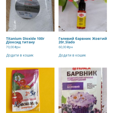
Titanium Dioxide 100г
Гелевий барвник Жовтий
Діоксид титану
20г,Slado
70,00
₴рн
60,00
₴рн
Додати в кошик
Додати в кошик