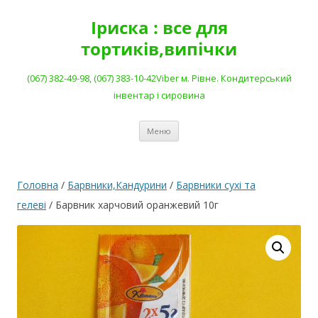
Перейти
до
Іриска : все для
вмісту
тортиків,випічки
(067) 382-49-98, (067) 383-10-42Viber м. Рівне. Кондитерський
інвентар і сировина
Меню
Головна
/
Барвники,Кандурини
/
Барвники сухі та
гелеві
/ Барвник харчовий оранжевий 10г