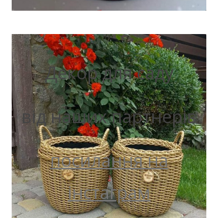
Декор для саду
від наших партнерів
посилання на
інстаграм