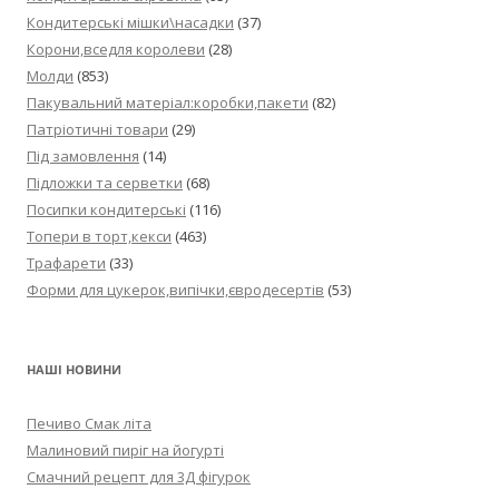
Кондитерські мішки\насадки
(37)
Корони,вседля королеви
(28)
Молди
(853)
Пакувальний матеріал:коробки,пакети
(82)
Патріотичні товари
(29)
Під замовлення
(14)
Підложки та серветки
(68)
Посипки кондитерські
(116)
Топери в торт,кекси
(463)
Трафарети
(33)
Форми для цукерок,випічки,євродесертів
(53)
НАШІ НОВИНИ
Печиво Смак літа
Малиновий пиріг на йогурті
Смачний рецепт для 3Д фігурок