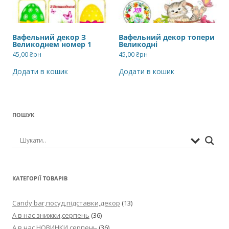
Вафельний декор З
Вафельний декор топери
Великоднем номер 1
Великодні
45,00
₴рн
45,00
₴рн
Додати в кошик
Додати в кошик
ПОШУК
КАТЕГОРІЇ ТОВАРІВ
Candy bar,посуд,підставки,декор
(13)
А в нас знижки,серпень
(36)
А в нас НОВИНКИ,серпень
(36)