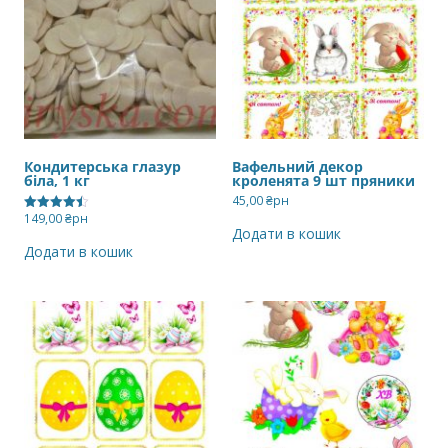
Кондитерська глазур
Вафельний декор
біла, 1 кг
кроленята 9 шт пряники
45,00
₴рн
149,00
₴рн
Оцінено в
Додати в кошик
4.50
з 5
Додати в кошик