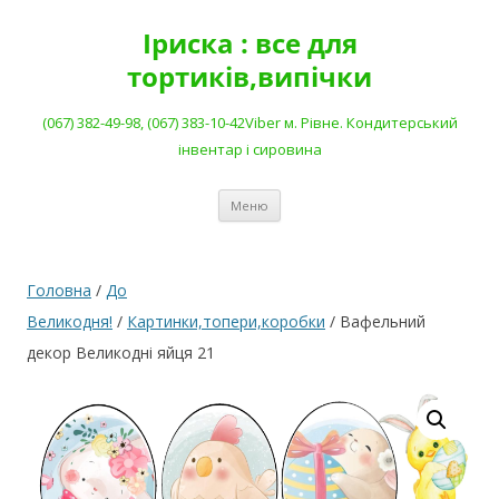
Перейти
до
Іриска : все для
вмісту
тортиків,випічки
(067) 382-49-98, (067) 383-10-42Viber м. Рівне. Кондитерський
інвентар і сировина
Меню
Головна
/
До
Великодня!
/
Картинки,топери,коробки
/ Вафельний
декор Великодні яйця 21