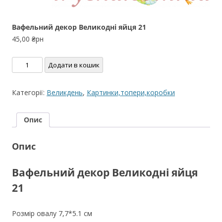
Вафельний декор Великодні яйця 21
45,00
₴рн
Вафельний
Додати в кошик
декор
Великодні
Категорії:
Великдень
,
Картинки,топери,коробки
яйця
21
Опис
кількість
Опис
Вафельний декор Великодні яйця
21
Розмір овалу 7,7*5.1 см