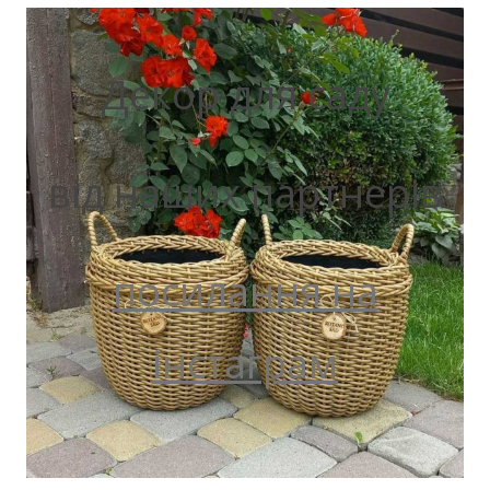
Декор для саду
від наших партнерів
посилання на
інстаграм