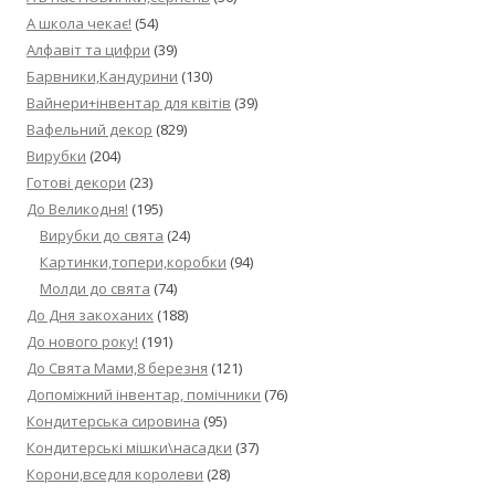
А школа чекає!
(54)
Алфавіт та цифри
(39)
Барвники,Кандурини
(130)
Вайнери+інвентар для квітів
(39)
Вафельний декор
(829)
Вирубки
(204)
Готові декори
(23)
До Великодня!
(195)
Вирубки до свята
(24)
Картинки,топери,коробки
(94)
Молди до свята
(74)
До Дня закоханих
(188)
До нового року!
(191)
До Свята Мами,8 березня
(121)
Допоміжний інвентар, помічники
(76)
Кондитерська сировина
(95)
Кондитерські мішки\насадки
(37)
Корони,вседля королеви
(28)