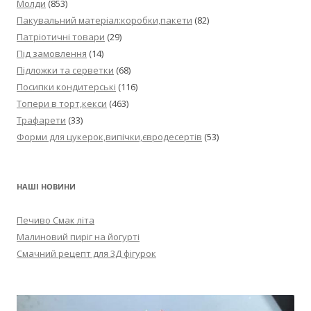
Молди
(853)
Пакувальний матеріал:коробки,пакети
(82)
Патріотичні товари
(29)
Під замовлення
(14)
Підложки та серветки
(68)
Посипки кондитерські
(116)
Топери в торт,кекси
(463)
Трафарети
(33)
Форми для цукерок,випічки,євродесертів
(53)
НАШІ НОВИНИ
Печиво Смак літа
Малиновий пиріг на йогурті
Смачний рецепт для 3Д фігурок