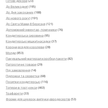
Готові декори
(23)
До Великодня!
(195)
До Дня закоханих
(188)
До нового року!
(191)
До Свята Мами,8 березня
(121)
Допоміжний інвентар, помічники
(76)
Кондитерська сировина
(95)
Кондитерські мішки\насадки
(37)
Корони,вседля королеви
(28)
Молди
(853)
Пакувальний матеріал:коробки,пакети
(82)
Патріотичні товари
(29)
Під замовлення
(14)
Підложки та серветки
(68)
Посипки кондитерські
(116)
Топери в торт,кекси
(463)
Трафарети
(33)
Форми для цукерок,випічки,євродесертів
(53)