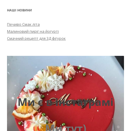
НАШІ НОВИНИ
Печиво Смак літа
Малиновий пиріг на йогурті
Смачний рецепт для 3Д фігурок
Ми є в інстаграмі
Ми тут)