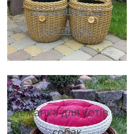
посилання на
інстаграм
Лежанка для котів та
собак