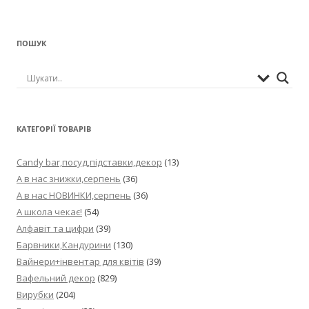
ПОШУК
КАТЕГОРІЇ ТОВАРІВ
Candy bar,посуд,підставки,декор
(13)
А в нас знижки,серпень
(36)
А в нас НОВИНКИ,серпень
(36)
А школа чекає!
(54)
Алфавіт та цифри
(39)
Барвники,Кандурини
(130)
Вайнери+інвентар для квітів
(39)
Вафельний декор
(829)
Вирубки
(204)